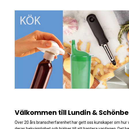
Välkommen till Lundin & Schönbe
Över 20 års branscherfarenhet har gett oss kunskaper om hur vikt
deras bekvämlighet och hjälper till att hantera vardagen. Det 