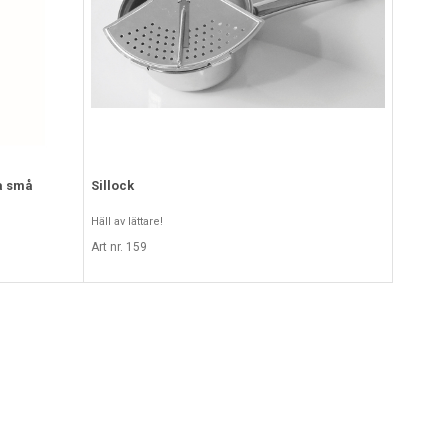
ga små
Sillock
Häll av lättare!
Art nr. 159