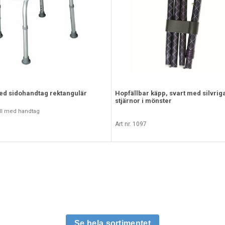
ed sidohandtag rektangulär
Hopfällbar käpp, svart med silvri
stjärnor i mönster
ll med handtag
Art nr. 1097
Se hela sortimentet