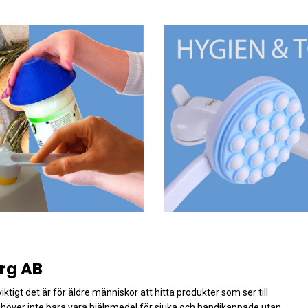
rg AB
igt det är för äldre människor att hitta produkter som ser till
behöver inte bara vara hjälpmedel för sjuka och handikappade utan