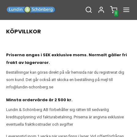
0
KÖPVILLKOR
Priserna anges i SEK exklusive moms. Normalt gäller fri
frakt av lagervaror.
Beställningar kan göras direkt på vår hemsida när du registrerat dig
som kund. Det går också att skicka en beställning på mejl till
info@lundin-schonberg.se
Minsta ordervärde är 2 500 kr.
Lundin & Schönberg AB förbehåller sig rätten till sedvanlig
kreditupplysning vid fakturabetalning. Priserna är angivna exklusive
eventuella fraktkostnader och avgifter
Leveranstid inom 1 vecka när varan finns i lager. Vid offertförfrågan