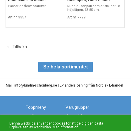
Passar de flesta toaletter
Rund duschpall som är ställbar i 8
höjdlägen, 35-55 cm.
Art nr. 3357
Art nr. 7799
Tillbaka
Se hela sortimentet
Mail:
info@lundin-schonberg.se
| E-handelslösning från
Nordisk E-handel
Toppmeny
Varugrupper
Hem
Hygien & Toa
Om oss
Fötter
Denna webbsida använder cookies för att ge dig den bästa
upplevelsen av webbsidan.
Mer information
Köpvillkor
Rörelse