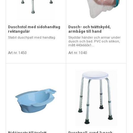
Duschstol med sidohandtag
Dusch- och tvättskydd,
rektangulär
armbåge till hand
Stabil duschpall med handtag
Skyddar händer och armar under
dusch och bad. PVC och silikon,
mått 440x660x1...
Art nr. 1450
Art nr. 1040
Bidéinsats till toalett
Duschpall, rund 2-pack